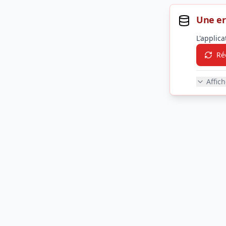
Une er
L'applic
Ré
Affic