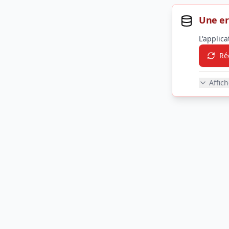
Une er
L'applic
Ré
Affic