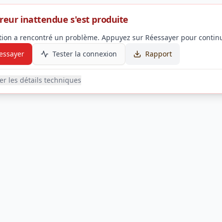
reur inattendue s'est produite
ation a rencontré un problème. Appuyez sur Réessayer pour continu
essayer
Tester la connexion
Rapport
her les détails techniques