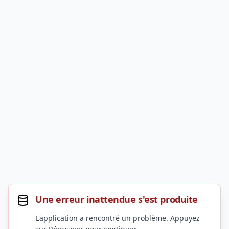
Une erreur inattendue s'est produite
L'application a rencontré un problème. Appuyez