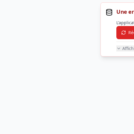
Une er
L'applic
Ré
Affic