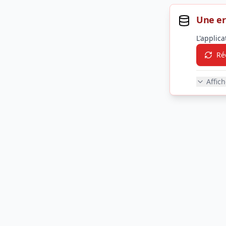
Une er
L'applic
Ré
Affic