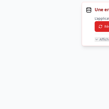
Une er
L'applic
Ré
Affic