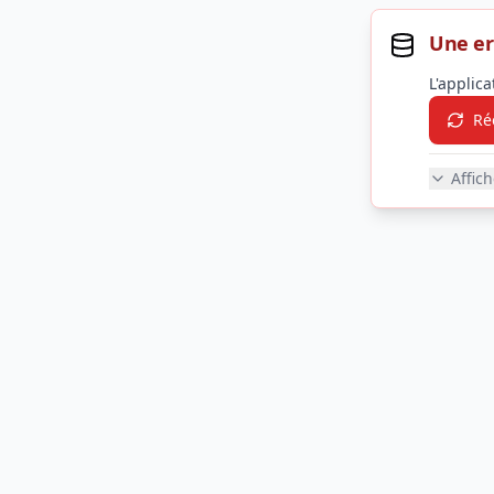
Une er
L'applic
Ré
Affic