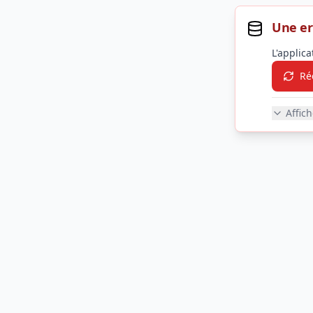
Une er
L'applic
Ré
Affic