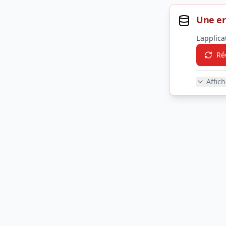
Une er
L'applic
Ré
Affic