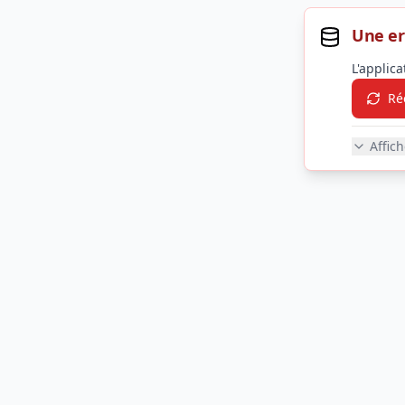
Une er
L'applic
Ré
Affic