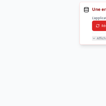
Une er
L'applic
Ré
Affic